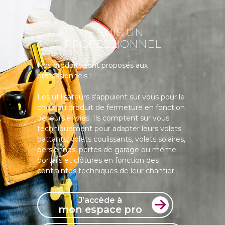
JE SUIS UN
PROFESSIONNEL
Nos produits sont proposés aux
professionnels !
Les utilisateurs s’appuient sur vous pour le
choix du produit de fermeture en fonction
de leurs envies. Ils comptent sur vous
techniquement pour adapter leurs volets
battants, volets coulissants, volets solaires,
persiennes, portes de garage ou même
portails et clôtures en fonction des
contraintes techniques de leur chantier.
J’accède à
mon espace pro