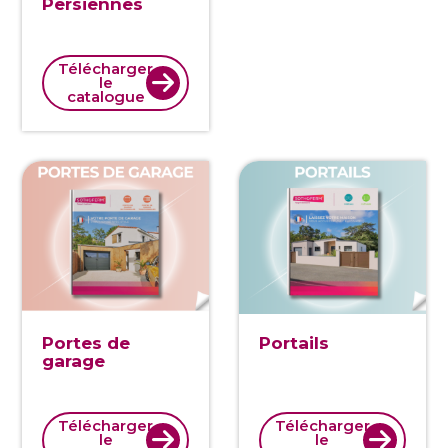
Persiennes
Télécharger
le
catalogue
Portes de
Portails
garage
Télécharger
Télécharger
le
le