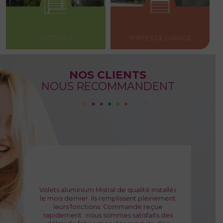
CLÔTURES
PORTES DE GARAGE
NOS CLIENTS
NOUS RECOMMANDENT
Volets aluminium Mistral de qualité installés
Nous avons fait installer un portail et
le mois dernier. Ils remplissent pleinement
portillon aluminium SOTHOFERM (modèle
Je me suis équipée de volets Océanos
leurs fonctions. Commande reçue
Himalaya). Comme notre accès est difficile
avec motorisation solaire en avril 2019. Le
Quel plaisir de ne plus descendre de
rapidement : nous sommes satisfaits des
(ouverture extérieure) nous avons opté
confort apporté par cette motorisation
voiture
Produit d’excellente qualité,