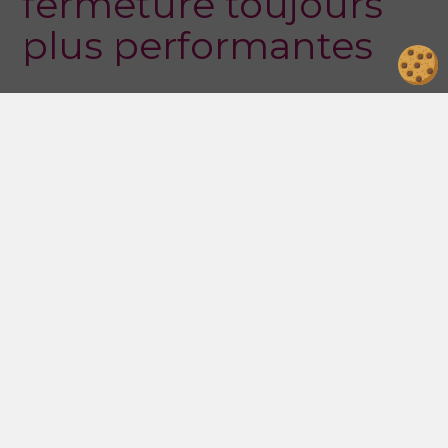
fermeture toujours
plus performantes
Sothoferm, un acteur engagé dans l'innovation des
fermetures
Depuis plus de 35 ans, Sothoferm se distingue comme
un
leader français dans la…
Lire l’article