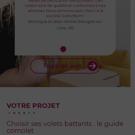
délais de fabrication des produits. Ces
pour une motorisation intégrée dans les
rendu impeccable. Portail fabriqué et livré
autonome est très appréciable.
volets sont de qualité et conformes à nos
montants. L'esthétique de l'ensemble est
dans les délais. Je recommande vivement.
L’esthétique des volets à cadre aluminium
attentes. Nous sommes ravis. Merci à la
super et le fonctionnement nous donne
est très réussi !
société Sothoferm !
entièrement satisfaction depuis
Florence (Thouars, 79)
Véronique et Jean-Michel (Mauges-sur-
maintenant presque 1 an.
Loire, 49)
Tous les avis
VOTRE PROJET
Choisir ses volets battants : le guide
complet