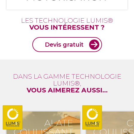
LES TECHNOLOGIE LUMIS®
VOUS INTÉRESSENT ?
Devis gratuit
DANS LA GAMME TECHNOLOGIE
LUMIS®,
VOUS AIMEREZ AUSSI...
ALATE
C
COULISSANT
COULIS