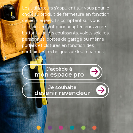
Les utilisateurs s’appuient sur vous pour le
choix du produit de fermeture en fonction
de leurs envies. Ils comptent sur vous
techniquement pour adapter leurs volets
battants, volets coulissants, volets solaires,
persiennes, portes de garage ou même
portails et clôtures en fonction des
contraintes techniques de leur chantier.
J’accède à
mon espace pro
Je souhaite
devenir revendeur