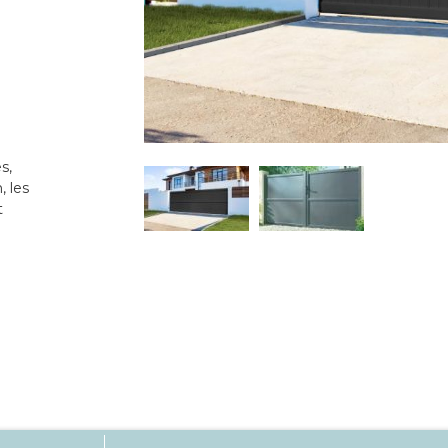
s,
, les
t