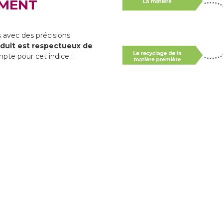
EMENT
avec des précisions
oduit est respectueux de
pte pour cet indice :
JE SUI