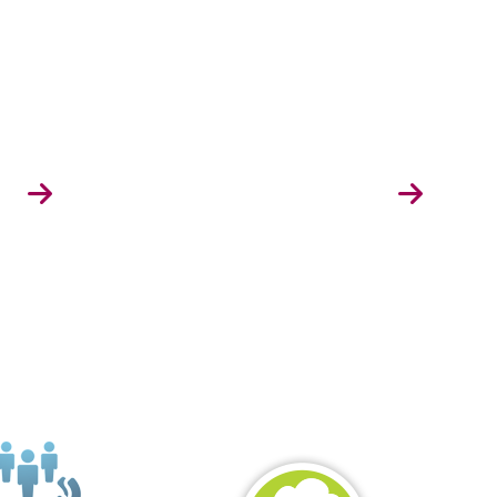
x professionnels !
r vous pour le choix du produit de fermeture en fonction
 sur vous techniquement pour adapter leurs volets
volets solaires, persiennes, portes de garage ou même
on des contraintes techniques de leur chantier.
Je souhaite
devenir revendeur