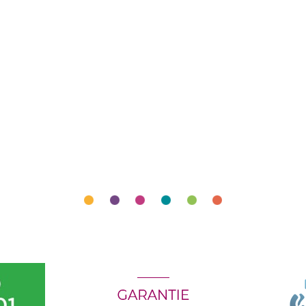
Nos produits sont proposés au
Les utilisateurs s’appuient su
de leurs envies. Ils comptent
battants, volets coulissants, 
portails et clôtures en foncti
J’accède à
mon espace pro