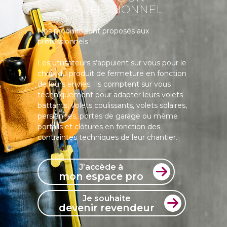
PROFESSIONNEL
Nos produits sont proposés aux
professionnels !
Les utilisateurs s’appuient sur vous pour le
choix du produit de fermeture en fonction
de leurs envies. Ils comptent sur vous
techniquement pour adapter leurs volets
battants, volets coulissants, volets solaires,
persiennes, portes de garage ou même
portails et clôtures en fonction des
contraintes techniques de leur chantier.
J’accède à
mon espace pro
Je souhaite
devenir revendeur