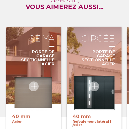
GARAGE,
VOUS AIMEREZ AUSSI...
SEIYA
CIRCÉE
PORTE DE
PORTE DE
GARAGE
GARAGE
SECTIONNELLE
SECTIONNELLE
ACIER
ACIER
40 mm
40 mm
Acier
Refoulement latéral |
Acier