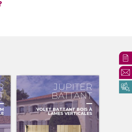
?
R
JUPITER
T
BATTANT
UM
VOLET BATTANT BOIS À
LE
LAMES VERTICALES