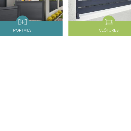
PORTAILS
CLÔTURES
JE SUI
Nos produits sont proposés au
Les utilisateurs s’appuient su
de leurs envies. Ils comptent
battants, volets coulissants, 
portails et clôtures en foncti