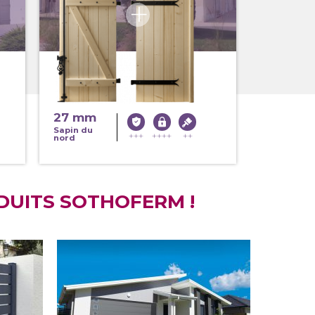
27 mm
Sapin du
nord
DUITS SOTHOFERM !