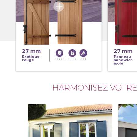
27 mm
27 mm
Exotique
Panneau
rouge
sandwich
isolé
HARMONISEZ VOTR