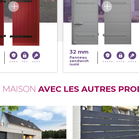
32 mm
Panneau
sandwich
isolé
E MAISON
AVEC LES AUTRES PRO