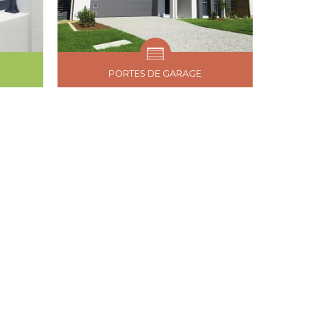
PORTES DE GARAGE
S UN PROFESSIONNEL
x professionnels !
r vous pour le choix du produit de fermeture en fonction
 sur vous techniquement pour adapter leurs volets
volets solaires, persiennes, portes de garage ou même
on des contraintes techniques de leur chantier.