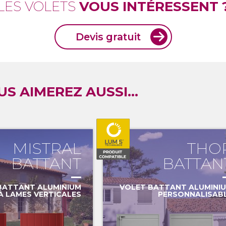
LES VOLETS
VOUS INTÉRESSENT 
Devis gratuit
S AIMEREZ AUSSI...
MISTRAL
THO
BATTANT
BATTAN
BATTANT ALUMINIUM
VOLET BATTANT ALUMINI
À LAMES VERTICALES
PERSONNALISAB