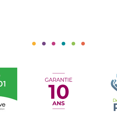
J’accède à
mon espace pro