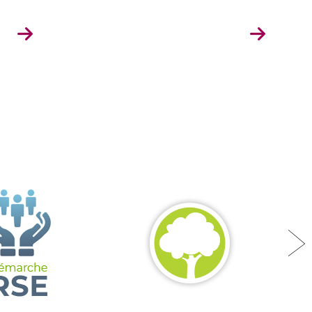
Je souhaite
devenir revendeur