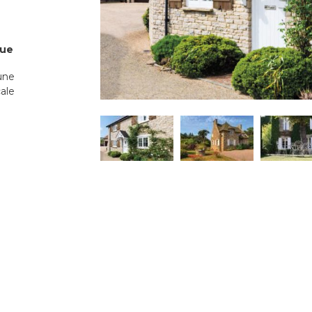
que
une
ale