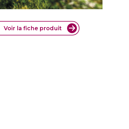
Voir la fiche produit
S UN PROFESSIONNEL
x professionnels !
r vous pour le choix du produit de fermeture en fonction
 sur vous techniquement pour adapter leurs volets
volets solaires, persiennes, portes de garage ou même
on des contraintes techniques de leur chantier.