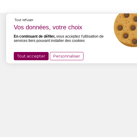
Tout refuser
En continuant de défiler,
vous acceptez l'utilisation de
services tiers pouvant installer des cookies
Tout accepter
Personnaliser
SOTHOFERM
Z.I. de la Croix d’Ingand
79100 MAUZÉ THOUARSAIS
Tél. 05 49 66 66 64
2026 - SOTHOFERM
DONNÉES PERSONNELL