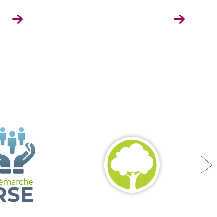
Je souhaite
devenir revendeur