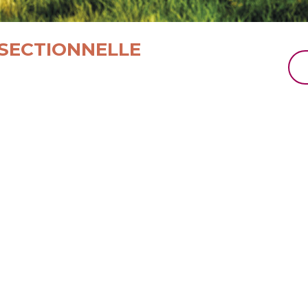
SECTIONNELLE
JE SUI
Nos produits sont proposés au
Les utilisateurs s’appuient su
de leurs envies. Ils comptent
battants, volets coulissants, 
portails et clôtures en foncti